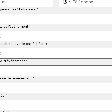
anisation / Entreprise
*
te de l'événement
*
e alternative (le cas échéant)
pe d'événement
*
ème de l'événement
*
rée
*