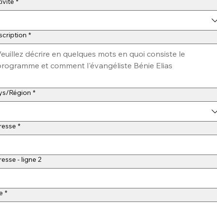
ivité
*
cription
*
sse multiligne
ys/Région
*
resse
*
esse - ligne 2
le
*