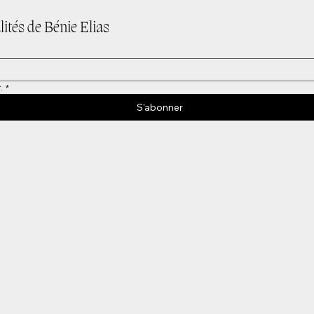
ités de Bénie Elias
.
*
S'abonner